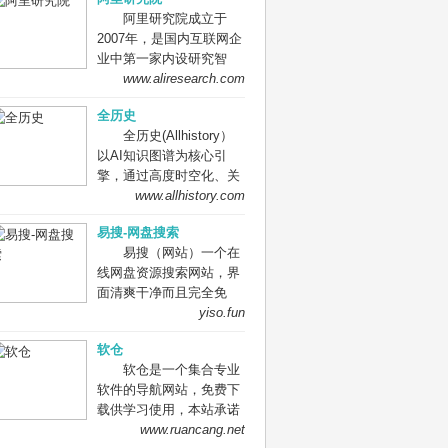
存储在他家的服务器中。
万，主要访问人群是技术
进卫星直播广播电视新技
阿里研究院成立于
互联网档案馆（英语：
社区。而在今年 1 月份，
术新业态创新融合发展；
2007年，是国内互联网企
Internet Archive）是美国
该网站的访问量突破了
制订卫星直播技术发展规
业中第一家内设研究智
的一个由Alexa创始人布
6.72 亿，增长了
划，跟踪研究相关新技术,
库。过去12年，阿里研究
www.aliresearch.com
鲁斯特·卡利创办于1996
3572%。 OpenAI is an
组织技术开发和应用研
院见证、参与和推动了电
年的非营利性的、提供互
AI research and
究；承办总局交办的其他
全历史
子商务、数字经济的发
联网多媒体资料文件阅览
deployment company.
事项。
全历史(Allhistory）
展，已成为在国内外数字
服务的数字图书馆，总部
Our mission is to ensure
以AI知识图谱为核心引
经济和数字治理研究领域
位于加利福尼亚州旧金山
that artificial general
擎，通过高度时空化、关
具有广泛影响力的企业智
的列治文区，其使命是“普
intelligence benefits all of
联化数据的方式构造及展
www.allhistory.com
库。 阿里研究院秉承开
及所有知识”（英语：
humanity.
现数字人文内容，尤其是
放、分享、透明、责任的
universal access to all
易搜-网盘搜索
历史知识。让用户沉浸在
互联网精神，扎根阿里巴
knowledge.）[注 1][注
易搜（网站）一个在
纵横开阔、左图右史的
巴数字经济体丰富的商业
2]。该“档案馆”提供的数
线网盘资源搜索网站，界
（历史、人文、社科等）
生态，依托海量的数据和
字资料有如网站、网页、
面清爽干净而且完全免
知识海洋中。
案例，洞察新知、共创未
图形材料音乐、视频、音
费，一键聚合四大网盘资
yiso.fun
来，引领着数字经济和数
频、软件、动态图像和数
源搜索，非常给力！ 易搜
字治理研究。
百万书籍等的永久性免费
软仓
(yiso.fun)，一个在线网盘
储存及获取的副本。 迄至
软仓是一个集合专业
资源搜索网站，一次搞定
2012年10月，其信息储量
软件的导航网站，免费下
四大平台！直接在输入框
达到10PB（即
载供学习使用，本站承诺
里输入关键词即可开始检
10,240TB）[5][6]。除此
无毒无广告，纯公益项
www.ruancang.net
索，可以选择特定的搜索
之外，该档案馆也是网络