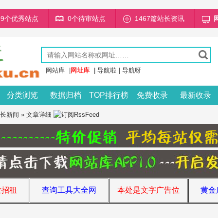
709个优秀站点
0个待审站点
1467篇站长资讯
网站库
|
网址库
|
导航啦
|
导航呀
分类浏览
数据归档
TOP排行榜
免费收录
最新收录
长新闻
» 文章详细
位招租
查询工具大全网
本处是文字广告位
黄金