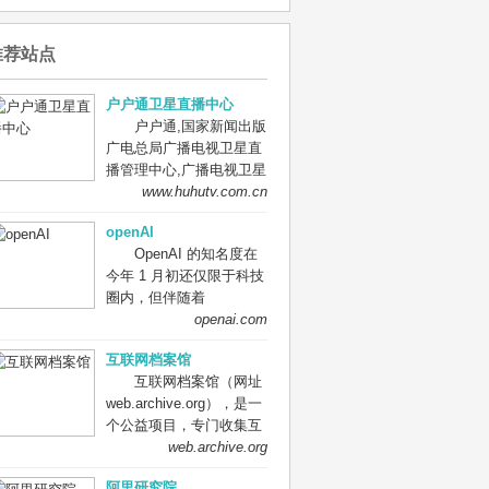
推荐站点
户户通卫星直播中心
户户通,国家新闻出版
广电总局广播电视卫星直
播管理中心,广播电视卫星
直播管理中心,卫星直播管
www.huhutv.com.cn
理中心,卫星直播中心。
openAI
国家广播电视总局广播电
OpenAI 的知名度在
视卫星直播管理中心（简
今年 1 月初还仅限于科技
称：卫星直播中心）成立
圈内，但伴随着
于2011年10月，是经中央
ChatGPT 的全球火爆，
openai.com
编办批准设立的总局直属
OpenAI 进入公众视野。
事业单位。主要负责卫星
互联网档案馆
OpenAI 自推出 ChatGPT
直播节目平台的建设、播
互联网档案馆（网址
预览版之后，网站访问量
出、运行、管理；组织开
web.archive.org），是一
快速攀升，目前已跻身全
展卫星直播广播电视公共
个公益项目，专门收集互
球 TOP50 网站。
服务工作；服务管理卫星
联网上的各种信息，例如
web.archive.org
OpenAI 网站在去年 11 月
直播广播电视用户，受理
视频、音频、网页等等并
的全月访问量为 1830
用户反馈意见和投诉；推
阿里研究院