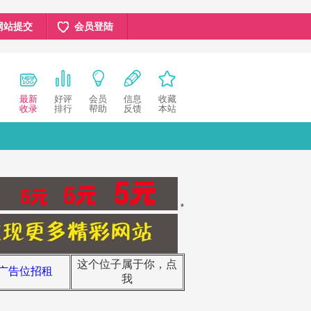
网站提交
会员登陆
最新
好评
会员
信息
收藏
收录
排行
帮助
反馈
本站
*
这个位子属于你，点
广告位招租
我