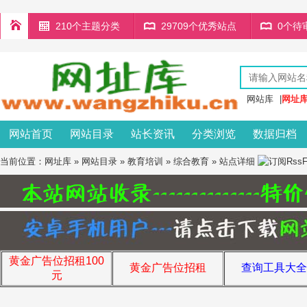
210个主题分类
29709个优秀站点
0个待
网站库
|
网址
网站首页
网站目录
站长资讯
分类浏览
数据归档
当前位置：
网址库
»
网站目录
»
教育培训
»
综合教育
» 站点详细
黄金广告位招租100
黄金广告位招租
查询工具大全
元