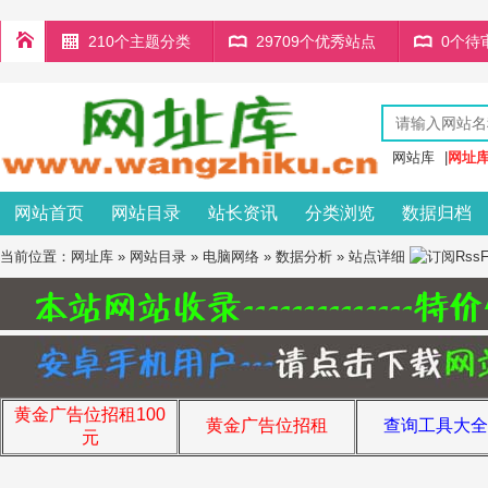
210个主题分类
29709个优秀站点
0个待
网站库
|
网址
网站首页
网站目录
站长资讯
分类浏览
数据归档
当前位置：
网址库
»
网站目录
»
电脑网络
»
数据分析
» 站点详细
黄金广告位招租100
黄金广告位招租
查询工具大全
元