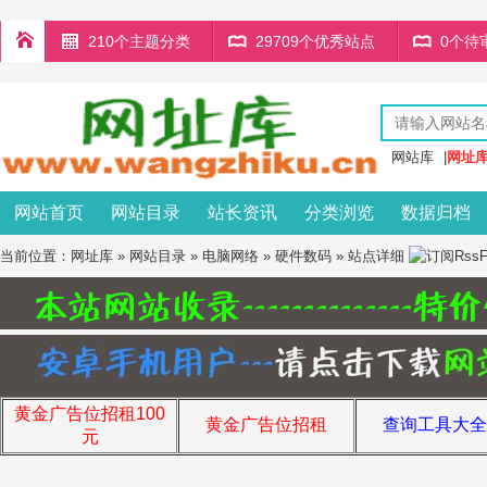
210个主题分类
29709个优秀站点
0个待
网站库
|
网址
网站首页
网站目录
站长资讯
分类浏览
数据归档
当前位置：
网址库
»
网站目录
»
电脑网络
»
硬件数码
» 站点详细
黄金广告位招租100
黄金广告位招租
查询工具大全
元