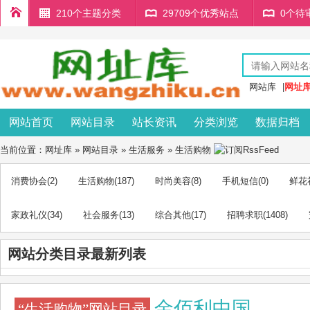
210个主题分类
29709个优秀站点
0个待
网站库
|
网址
网站首页
网站目录
站长资讯
分类浏览
数据归档
当前位置：
网址库
»
网站目录
»
生活服务
»
生活购物
消费协会
(2)
生活购物
(187)
时尚美容
(8)
手机短信
(0)
鲜花
家政礼仪
(34)
社会服务
(13)
综合其他
(17)
招聘求职
(1408)
网站分类目录最新列表
金佰利中国
“生活购物”网站目录