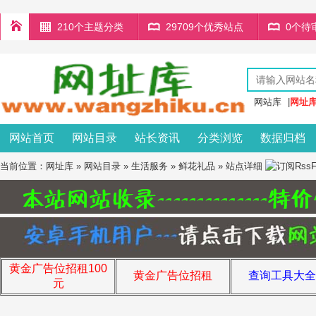
210个主题分类
29709个优秀站点
0个待
网站库
|
网址
网站首页
网站目录
站长资讯
分类浏览
数据归档
当前位置：
网址库
»
网站目录
»
生活服务
»
鲜花礼品
» 站点详细
黄金广告位招租100
黄金广告位招租
查询工具大全
元