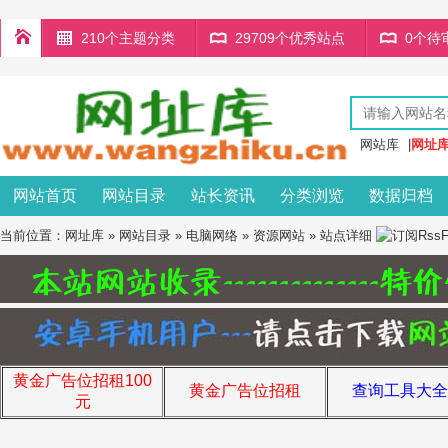
210个主题分类
29709个优秀站点
0个待
网站库
|
网址
网站首页
网站目录
站长资讯
分类浏览
数据归档
当前位置：
网址库
»
网站目录
»
电脑网络
»
资源网站
» 站点详细
黄金广告位招租100
黄金广告位招租
查询工具大全
元