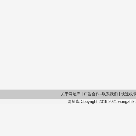
关于网址库
|
广告合作--联系我们
|
快速收
网址库 Copyright 2018-2021 wangzhiku.