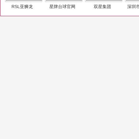
RSL亚狮龙
星牌台球官网
双星集团
深圳
用品