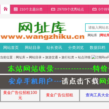
210个主题分类
29709个优秀站点
0个待
网站库
|
网址
网站首页
网站目录
站长资讯
分类浏览
数据归档
当前位置：
网址库
»
网站目录
»
旅游交通
»
旅行社类
» 站点详细
黄金广告位招租100
黄金广告位招租
查询工具大全
元