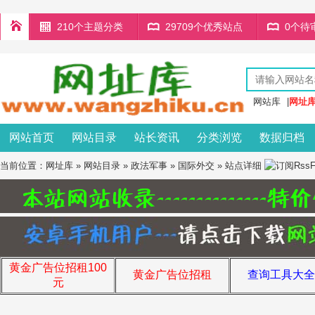
210个主题分类
29709个优秀站点
0个待
网站库
|
网址
网站首页
网站目录
站长资讯
分类浏览
数据归档
当前位置：
网址库
»
网站目录
»
政法军事
»
国际外交
» 站点详细
黄金广告位招租100
黄金广告位招租
查询工具大全
元