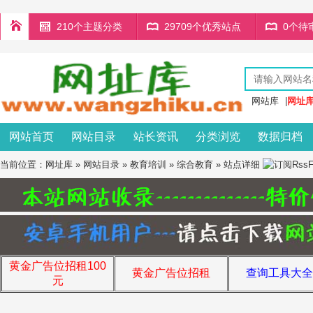
210个主题分类
29709个优秀站点
0个待
网站库
|
网址
网站首页
网站目录
站长资讯
分类浏览
数据归档
当前位置：
网址库
»
网站目录
»
教育培训
»
综合教育
» 站点详细
黄金广告位招租100
黄金广告位招租
查询工具大全
元