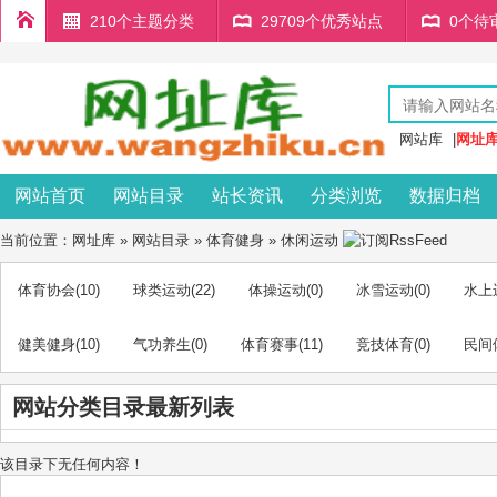
210个主题分类
29709个优秀站点
0个待
网站库
|
网址
网站首页
网站目录
站长资讯
分类浏览
数据归档
当前位置：
网址库
»
网站目录
»
体育健身
»
休闲运动
体育协会
(10)
球类运动
(22)
体操运动
(0)
冰雪运动
(0)
水上
健美健身
(10)
气功养生
(0)
体育赛事
(11)
竞技体育
(0)
民间
网站分类目录最新列表
该目录下无任何内容！