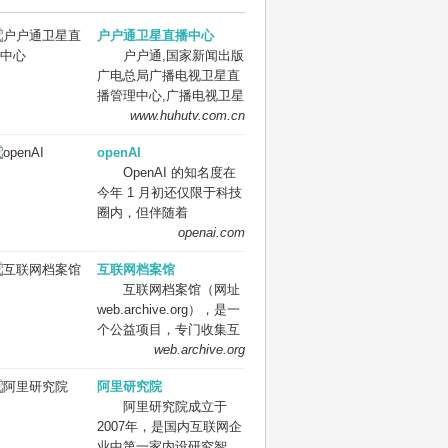
户户通卫星直播中心
户户通,国家新闻出版
广电总局广播电视卫星直
播管理中心,广播电视卫星
直播管理中心,卫星直播管
www.huhutv.com.cn
理中心,卫星直播中心。
openAI
国家广播电视总局广播电
OpenAI 的知名度在
视卫星直播管理中心（简
今年 1 月初还仅限于科技
称：卫星直播中心）成立
圈内，但伴随着
于2011年10月，是经中央
ChatGPT 的全球火爆，
openai.com
编办批准设立的总局直属
OpenAI 进入公众视野。
事业单位。主要负责卫星
互联网档案馆
OpenAI 自推出 ChatGPT
直播节目平台的建设、播
互联网档案馆（网址
预览版之后，网站访问量
出、运行、管理；组织开
web.archive.org），是一
快速攀升，目前已跻身全
展卫星直播广播电视公共
个公益项目，专门收集互
球 TOP50 网站。
服务工作；服务管理卫星
联网上的各种信息，例如
web.archive.org
OpenAI 网站在去年 11 月
直播广播电视用户，受理
视频、音频、网页等等并
的全月访问量为 1830
用户反馈意见和投诉；推
阿里研究院
存储在他家的服务器中。
万，主要访问人群是技术
进卫星直播广播电视新技
阿里研究院成立于
互联网档案馆（英语：
社区。而在今年 1 月份，
术新业态创新融合发展；
2007年，是国内互联网企
Internet Archive）是美国
该网站的访问量突破了
制订卫星直播技术发展规
业中第一家内设研究智