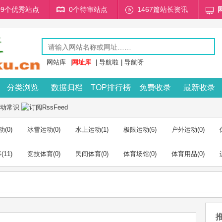
709个优秀站点
0个待审站点
1467篇站长资讯
网站库
|
网址库
|
导航啦
|
导航呀
分类浏览
数据归档
TOP排行榜
免费收录
最新收录
动常识
动
(0)
冰雪运动
(0)
水上运动
(1)
极限运动
(6)
户外运动
(0)
事
(11)
竞技体育
(0)
民间体育
(0)
体育场馆
(0)
体育用品
(0)