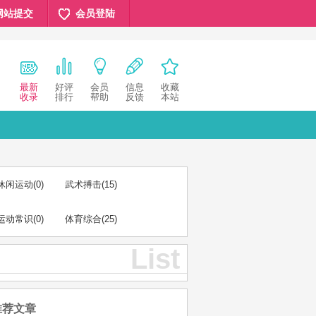
网站提交
会员登陆
最新
好评
会员
信息
收藏
收录
排行
帮助
反馈
本站
休闲运动
(0)
武术搏击
(15)
运动常识
(0)
体育综合
(25)
List
推荐文章