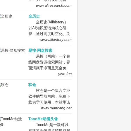
的一个由Alexa创始人布
6.72 亿，增长了
划，跟踪研究相关新技术,
库。过去12年，阿里研究
www.aliresearch.com
鲁斯特·卡利创办于1996
3572%。 OpenAI is an
组织技术开发和应用研
院见证、参与和推动了电
年的非营利性的、提供互
AI research and
究；承办总局交办的其他
全历史
子商务、数字经济的发
联网多媒体资料文件阅览
deployment company.
事项。
全历史(Allhistory）
展，已成为在国内外数字
服务的数字图书馆，总部
Our mission is to ensure
以AI知识图谱为核心引
经济和数字治理研究领域
位于加利福尼亚州旧金山
that artificial general
擎，通过高度时空化、关
具有广泛影响力的企业智
的列治文区，其使命是“普
intelligence benefits all of
联化数据的方式构造及展
www.allhistory.com
库。 阿里研究院秉承开
及所有知识”（英语：
humanity.
现数字人文内容，尤其是
放、分享、透明、责任的
universal access to all
易搜-网盘搜索
历史知识。让用户沉浸在
互联网精神，扎根阿里巴
knowledge.）[注 1][注
易搜（网站）一个在
纵横开阔、左图右史的
巴数字经济体丰富的商业
2]。该“档案馆”提供的数
线网盘资源搜索网站，界
（历史、人文、社科等）
生态，依托海量的数据和
字资料有如网站、网页、
面清爽干净而且完全免
知识海洋中。
案例，洞察新知、共创未
图形材料音乐、视频、音
费，一键聚合四大网盘资
yiso.fun
来，引领着数字经济和数
频、软件、动态图像和数
源搜索，非常给力！ 易搜
字治理研究。
百万书籍等的永久性免费
软仓
(yiso.fun)，一个在线网盘
储存及获取的副本。 迄至
软仓是一个集合专业
资源搜索网站，一次搞定
2012年10月，其信息储量
软件的导航网站，免费下
四大平台！直接在输入框
达到10PB（即
载供学习使用，本站承诺
里输入关键词即可开始检
10,240TB）[5][6]。除此
无毒无广告，纯公益项
www.ruancang.net
索，可以选择特定的搜索
之外，该档案馆也是网络
目，不以此盈利. 软仓是
线路，或者直接搜索四大
开放与自由化的倡议者之
ToonMe动漫头像
一款免费的设计软件分享
网盘资源。
一。 ——摘自维基百科
ToonMe是一款可以
网站，收录的都是设计软
其中值得关注的就是他们
在线将头像照片转换成超