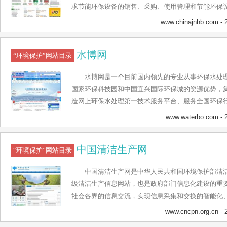
求节能环保设备的销售、采购、使用管理和节能环保
通过对专业信息的搜集整理，存储和反馈，为整个节
www.chinajnhb.com
- 
源，使您的决策更合理，更科学，为您的产品提供更
现由供应产品、采购、招商、品牌、公司、资讯、展
水博网
组成，以信息+专业知识为服务理念和增值服务模式
“环境保护”网站目录
的在线检索功能和集中定制的数据文库、实用指南，
水博网是一个目前国内领先的专业从事环保水处
是专业人士、市场营销者和管理决策者优选的基础信
国家环保科技园和中国宜兴国际环保城的资源优势，集
造网上环保水处理第一技术服务平台、服务全国环保行
个人会员、产品展示、企业库等各个方面来提供给企
www.waterbo.com
- 
通的平台。水博网作为行业唯一公司化运营的环保水
为中心，以独特的市场定位和深度服务，为客户提供
中国清洁生产网
案、工艺流程、配套的图纸、施工组织设计、现场施
“环境保护”网站目录
打造一个最诚信，最专业的环保商贸平台，成为国内
中国清洁生产网是中华人民共和国环境保护部清
先的贸易电子交易平台，国内领先的环保优质品牌产
级清洁生产信息网站，也是政府部门信息化建设的重
最多的第三方网上支付平台，国内领先的全面的产品
社会各界的信息交流，实现信息采集和交换的智能化
能，推进政务办公自动化、管理决策科学化，提高管
www.cncpn.org.cn
- 
民；更好地开发和利用信息资源，把政府有关部门掌