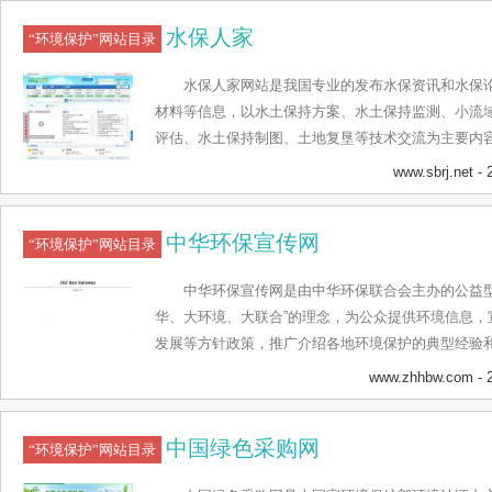
把潜在的信息开发出来，变成社会共享的“活”信息。
水保人家
们、项目成果、新闻中心、前沿地带、政策法规、通
“环境保护”网站目录
清洁生产联盟、联系我们等主要栏目，致力于普及清
水保人家网站是我国专业的发布水保资讯和水保
产和产业结构调整政策、发布先进适用技术。同时，
材料等信息，以水土保持方案、水土保持监测、小流
公众的意见和建议，促进政府部门与社会各界的有效
评估、水土保持制图、土地复垦等技术交流为主要内
设置有文档文库、论坛、法规、招聘、订阅、人才、
www.sbrj.net
- 
保持专业最优秀的网络交流平台，成为水保人的网上
中华环保宣传网
“环境保护”网站目录
中华环保宣传网是由中华环保联合会主办的公益型
华、大环境、大联合”的理念，为公众提供环境信息，
发展等方针政策，推广介绍各地环境保护的典型经验
量，共同参与和关爱环保工作，协助和配合政府实现
www.zhhbw.com
- 
宣传，提高公众环保意识，推动中国环境保护事业发
保、生态建设、环境灾害、环境健康、正在维权、经
中国绿色采购网
说天下、案件追踪、低碳校园、论坛展览、专家行、
“环境保护”网站目录
机构提供信息交流平台和探索研究园地，以及为企业