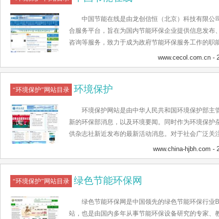
中国节能在线是由龙创信恒（北京）科技有限公
合服务平台，旨在为国内节能环保企业提供信息发布
咨询等服务，致力于成为政府节能环保服务工作的职
宣传推广及沟通桥梁。中国节能在线立足本土、面向全
www.cecol.com.cn
- 
理念，设置了资讯、政策、招标、节能空间、节能技
源、专题、展会、综合查询、产品平台、节能人才、
环境保护
系统等主要栏目，已成为国内节能环保领域颇具影响
“环境保护”网站目录
较高的口碑和赞誉。
环境保护网站是由中华人民共和国环境保护部主管
新的环保部消息，以及环境要闻。同时作为环境保护
供杂志社新近发布的最新活动消息。对于社会广泛关
进行相关的焦点追踪报道。并且从专家视角给出各种
www.china-hjbh.com
- 
政策，我们网站也设立了政策导航一栏为大家提供环
中，我们也会介绍一些有关实际的环保举措。而从大
绿色节能环保网
其他各国，以及各个机构的环保措施，政策以及活动。
“环境保护”网站目录
了，方便大家寻找自己需要的各种环保信息，以及环
绿色节能环保网是中国领先的绿色节能环保行业B
站，也是由国内多年从事节能环保设备研究的专家、