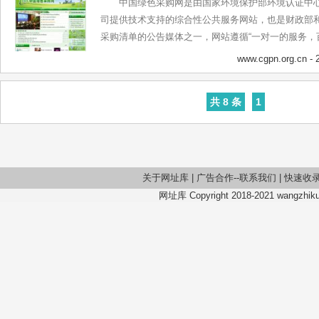
中国绿色采购网是由国家环境保护部环境认证中
广提供宣传服务，全方位、多角度提供环境科技和环
司提供技术支持的综合性公共服务网站，也是财政部
采购清单的公告媒体之一，网站遵循“一对一的服务，
于中国绿色采购事业的研究和服务工作，致力于推动
www.cgpn.org.cn
- 
绿色采购的实施。中国绿色采购网肩负着为落实科学发
约型社会”的伟大使命，旨在为广大消费者提供各种绿
共 8 条
1
成为全球领先的绿色采购服务机构。
关于网址库
|
广告合作--联系我们
|
快速收
网址库 Copyright 2018-2021 wangzhiku.